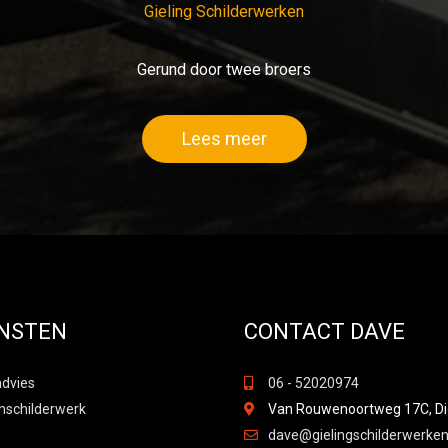
Gieling Schilderwerken
Gerund door twee broers
Lees meer
ENSTEN
CONTACT DAVE
advies
06 - 52020974
nschilderwerk
Van Rouwenoortweg 17C, D
dave@gielingschilderwerken