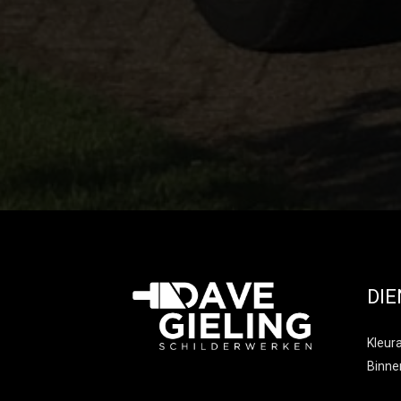
DI
Kleur
Binne