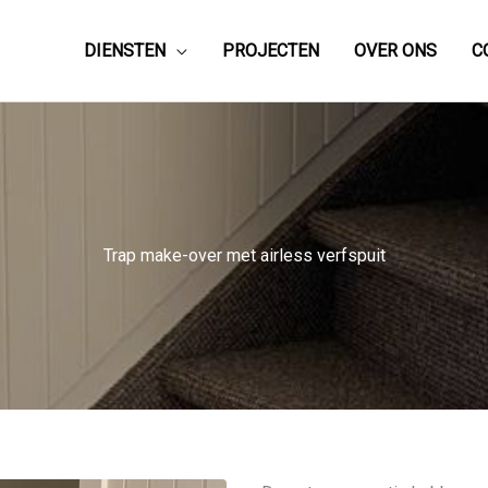
DIENSTEN
PROJECTEN
OVER ONS
C
Trap make-over met airless verfspuit