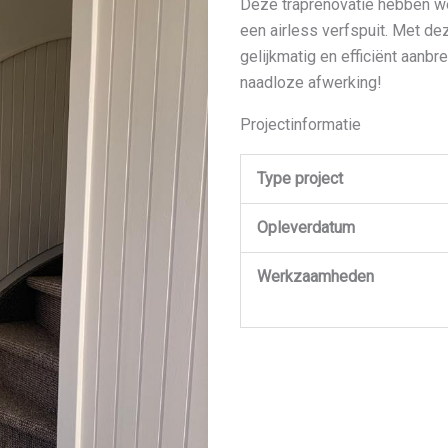
Deze traprenovatie hebben we
een airless verfspuit. Met d
gelijkmatig en efficiënt aanbr
naadloze afwerking!
Projectinformatie
Type project
Opleverdatum
Werkzaamheden